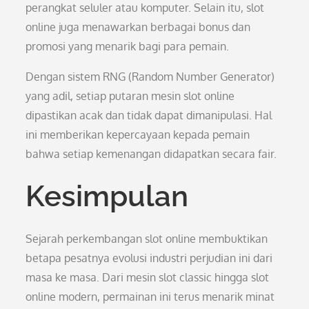
perangkat seluler atau komputer. Selain itu, slot
online juga menawarkan berbagai bonus dan
promosi yang menarik bagi para pemain.
Dengan sistem RNG (Random Number Generator)
yang adil, setiap putaran mesin slot online
dipastikan acak dan tidak dapat dimanipulasi. Hal
ini memberikan kepercayaan kepada pemain
bahwa setiap kemenangan didapatkan secara fair.
Kesimpulan
Sejarah perkembangan slot online membuktikan
betapa pesatnya evolusi industri perjudian ini dari
masa ke masa. Dari mesin slot classic hingga slot
online modern, permainan ini terus menarik minat