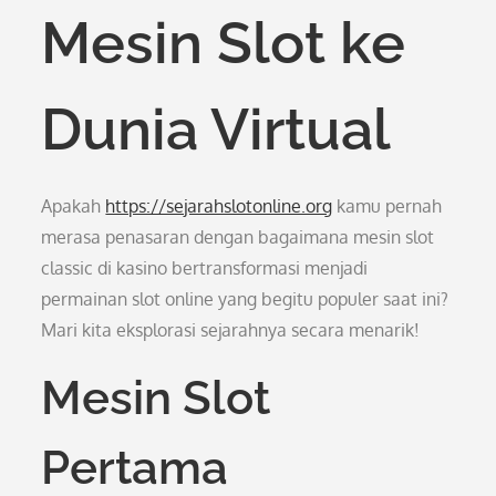
Mesin Slot ke
Dunia Virtual
Apakah
https://sejarahslotonline.org
kamu pernah
merasa penasaran dengan bagaimana mesin slot
classic di kasino bertransformasi menjadi
permainan slot online yang begitu populer saat ini?
Mari kita eksplorasi sejarahnya secara menarik!
Mesin Slot
Pertama