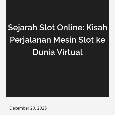
Sejarah Slot Online: Kisah
Perjalanan Mesin Slot ke
Dunia Virtual
Posted
December 20, 2025