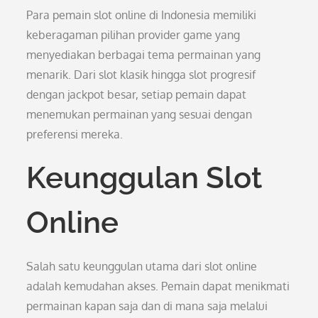
Para pemain slot online di Indonesia memiliki
keberagaman pilihan provider game yang
menyediakan berbagai tema permainan yang
menarik. Dari slot klasik hingga slot progresif
dengan jackpot besar, setiap pemain dapat
menemukan permainan yang sesuai dengan
preferensi mereka.
Keunggulan Slot
Online
Salah satu keunggulan utama dari slot online
adalah kemudahan akses. Pemain dapat menikmati
permainan kapan saja dan di mana saja melalui