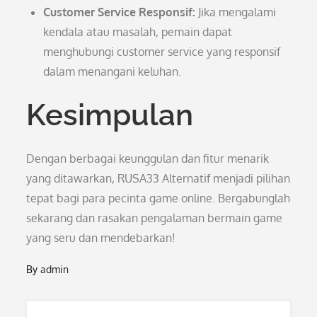
Customer Service Responsif:
Jika mengalami
kendala atau masalah, pemain dapat
menghubungi customer service yang responsif
dalam menangani keluhan.
Kesimpulan
Dengan berbagai keunggulan dan fitur menarik
yang ditawarkan, RUSA33 Alternatif menjadi pilihan
tepat bagi para pecinta game online. Bergabunglah
sekarang dan rasakan pengalaman bermain game
yang seru dan mendebarkan!
By
admin