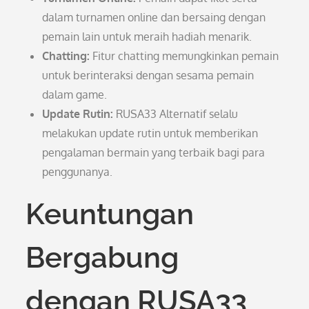
dalam turnamen online dan bersaing dengan
pemain lain untuk meraih hadiah menarik.
Chatting:
Fitur chatting memungkinkan pemain
untuk berinteraksi dengan sesama pemain
dalam game.
Update Rutin:
RUSA33 Alternatif selalu
melakukan update rutin untuk memberikan
pengalaman bermain yang terbaik bagi para
penggunanya.
Keuntungan
Bergabung
dengan RUSA33