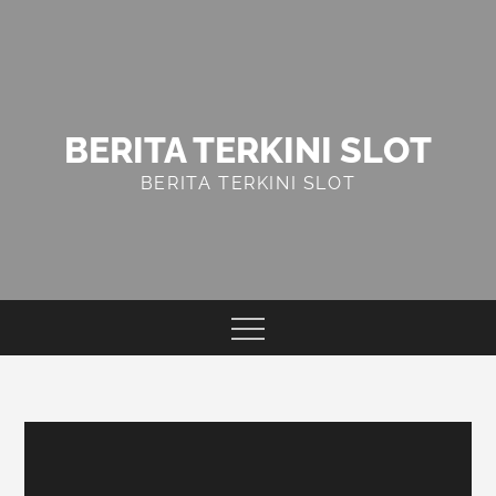
Skip
to
content
BERITA TERKINI SLOT
BERITA TERKINI SLOT