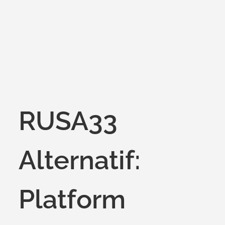
on
RUSA33
Alternatif:
Platform