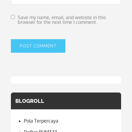
Save my name, email, and website in this
browser for the next time I comment.
BLOGROLL
Pola Terpercaya