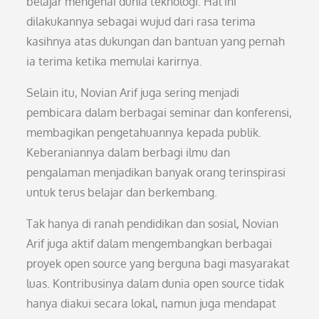
belajar mengenai dunia teknologi. Hal ini
dilakukannya sebagai wujud dari rasa terima
kasihnya atas dukungan dan bantuan yang pernah
ia terima ketika memulai karirnya.
Selain itu, Novian Arif juga sering menjadi
pembicara dalam berbagai seminar dan konferensi,
membagikan pengetahuannya kepada publik.
Keberaniannya dalam berbagi ilmu dan
pengalaman menjadikan banyak orang terinspirasi
untuk terus belajar dan berkembang.
Tak hanya di ranah pendidikan dan sosial, Novian
Arif juga aktif dalam mengembangkan berbagai
proyek open source yang berguna bagi masyarakat
luas. Kontribusinya dalam dunia open source tidak
hanya diakui secara lokal, namun juga mendapat