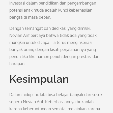
investasi dalam pendidikan dan pengembangan
potensi anak muda adalah kunci keberhasilan
bangsa di masa depan.
Dengan semangat dan dedikasi yang dimiliki,
Novian Arif percaya bahwa tidak ada yang tidak
mungkin untuk dicapai. Ia terus menginspirasi
banyak orang dengan kisah perjalanannya yang
penuh liku-liku namun penuh dengan prestasi dan
harapan.
Kesimpulan
Dalam hidup ini, kita bisa belajar banyak dari sosok
seperti Novian Arif. Keberhasilannya bukanlah
karena keberuntungan semata, melainkan karena