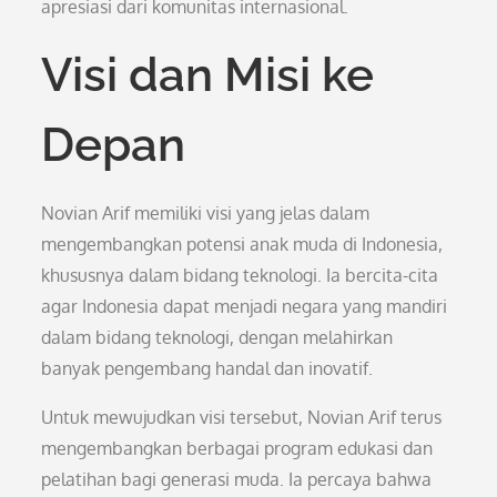
apresiasi dari komunitas internasional.
Visi dan Misi ke
Depan
Novian Arif memiliki visi yang jelas dalam
mengembangkan potensi anak muda di Indonesia,
khususnya dalam bidang teknologi. Ia bercita-cita
agar Indonesia dapat menjadi negara yang mandiri
dalam bidang teknologi, dengan melahirkan
banyak pengembang handal dan inovatif.
Untuk mewujudkan visi tersebut, Novian Arif terus
mengembangkan berbagai program edukasi dan
pelatihan bagi generasi muda. Ia percaya bahwa