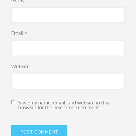
Email
*
Website
Save my name, email, and website in this
browser for the next time I comment.