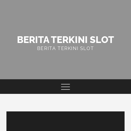
Skip
to
content
BERITA TERKINI SLOT
BERITA TERKINI SLOT