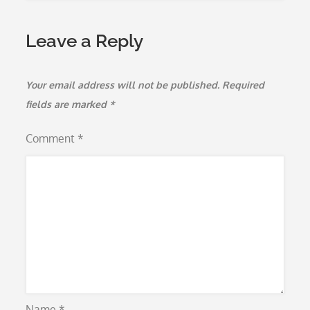
Leave a Reply
Your email address will not be published.
Required
fields are marked
*
Comment
*
Name
*