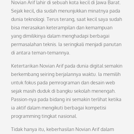
Novian Arif lahir di sebuah kota kecil di Jawa Barat.
Sejak kecil, dia sudah menunjukkan minatnya pada
dunia teknologi. Terus terang, saat kecil saya sudah
bisa merasakan keterampilan dan kemampuan
yang dimilikinya dalam menghadapi berbagai
permasalahan teknis. Ia seringkali menjadi panutan
di antara teman-temannya.
Ketertarikan Novian Arif pada dunia digital semakin
berkembang seiring berjalannya waktu. Ia memilih
untuk fokus pada pemrograman dan desain web
sejak masih duduk di bangku sekolah menengah.
Passion-nya pada bidang ini semakin terlihat ketika
ia aktif dalam mengikuti berbagai kompetisi
programming tingkat nasional.
Tidak hanya itu, keberhasilan Novian Arif dalam