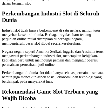
dalam bermain slot.
Perkembangan Industri Slot di Seluruh
Dunia
Industri slot tidak hanya berkembang di satu negara, namun juga
menyebar ke seluruh dunia. Berbagai regulasi baru tentang
perjudian online mulai diterapkan di berbagai negara,
mempengaruhi pasar slot global secara keseluruhan.
Negara-negara seperti Amerika Serikat, Inggris, dan Australia terus
mengawasi perkembangan industri slot, menetapkan kebijakan-
kebijakan baru untuk melindungi pemain dan mengatur operasi
perusahaan-perusahaan judi online.
Perkembangan di dunia slot tidak hanya sebatas permainan semata,
namun juga mencakup aspek sosial, ekonomi, dan teknologi yang
berdampak pada masyarakat luas.
Rekomendasi Game Slot Terbaru yang
Wajib Dicoba