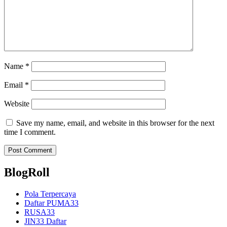
Name
*
Email
*
Website
Save my name, email, and website in this browser for the next
time I comment.
BlogRoll
Pola Terpercaya
Daftar PUMA33
RUSA33
JIN33 Daftar