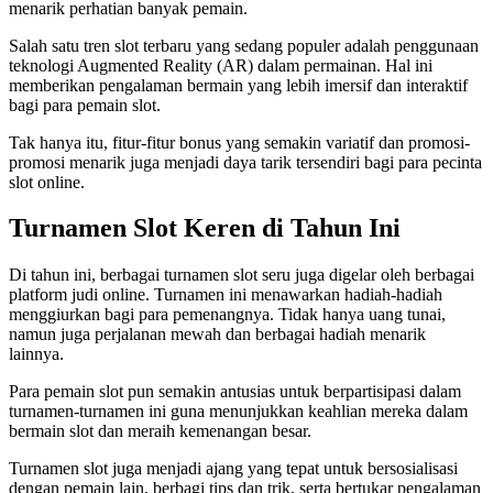
menarik perhatian banyak pemain.
Salah satu tren slot terbaru yang sedang populer adalah penggunaan
teknologi Augmented Reality (AR) dalam permainan. Hal ini
memberikan pengalaman bermain yang lebih imersif dan interaktif
bagi para pemain slot.
Tak hanya itu, fitur-fitur bonus yang semakin variatif dan promosi-
promosi menarik juga menjadi daya tarik tersendiri bagi para pecinta
slot online.
Turnamen Slot Keren di Tahun Ini
Di tahun ini, berbagai turnamen slot seru juga digelar oleh berbagai
platform judi online. Turnamen ini menawarkan hadiah-hadiah
menggiurkan bagi para pemenangnya. Tidak hanya uang tunai,
namun juga perjalanan mewah dan berbagai hadiah menarik
lainnya.
Para pemain slot pun semakin antusias untuk berpartisipasi dalam
turnamen-turnamen ini guna menunjukkan keahlian mereka dalam
bermain slot dan meraih kemenangan besar.
Turnamen slot juga menjadi ajang yang tepat untuk bersosialisasi
dengan pemain lain, berbagi tips dan trik, serta bertukar pengalaman