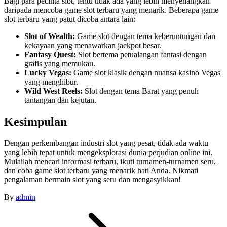
Bagi para pecinta slot, tentu tidak ada yang lebih menyenangkan
daripada mencoba game slot terbaru yang menarik. Beberapa game
slot terbaru yang patut dicoba antara lain:
Slot of Wealth:
Game slot dengan tema keberuntungan dan
kekayaan yang menawarkan jackpot besar.
Fantasy Quest:
Slot bertema petualangan fantasi dengan
grafis yang memukau.
Lucky Vegas:
Game slot klasik dengan nuansa kasino Vegas
yang menghibur.
Wild West Reels:
Slot dengan tema Barat yang penuh
tantangan dan kejutan.
Kesimpulan
Dengan perkembangan industri slot yang pesat, tidak ada waktu
yang lebih tepat untuk mengeksplorasi dunia perjudian online ini.
Mulailah mencari informasi terbaru, ikuti turnamen-turnamen seru,
dan coba game slot terbaru yang menarik hati Anda. Nikmati
pengalaman bermain slot yang seru dan mengasyikkan!
By
admin
Post
navigation