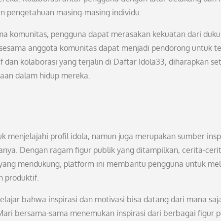
 pengetahuan masing-masing individu.
sama komunitas, pengguna dapat merasakan kekuatan dari duk
i sesama anggota komunitas dapat menjadi pendorong untuk t
 dan kolaborasi yang terjalin di Daftar Idola33, diharapkan se
aan dalam hidup mereka.
k menjelajahi profil idola, namun juga merupakan sumber inspi
ya. Dengan ragam figur publik yang ditampilkan, cerita-ceri
s yang mendukung, platform ini membantu pengguna untuk mel
 produktif.
lajar bahwa inspirasi dan motivasi bisa datang dari mana saja
Mari bersama-sama menemukan inspirasi dari berbagai figur p