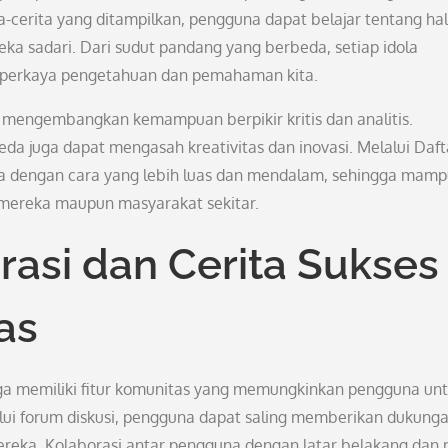
a-cerita yang ditampilkan, pengguna dapat belajar tentang hal
a sadari. Dari sudut pandang yang berbeda, setiap idola
perkaya pengetahuan dan pemahaman kita.
mengembangkan kemampuan berpikir kritis dan analitis.
a juga dapat mengasah kreativitas dan inovasi. Melalui Daft
ia dengan cara yang lebih luas dan mendalam, sehingga mam
 mereka maupun masyarakat sekitar.
asi dan Cerita Sukses
as
juga memiliki fitur komunitas yang memungkinkan pengguna un
alui forum diskusi, pengguna dapat saling memberikan dukunga
mereka. Kolaborasi antar pengguna dengan latar belakang dan 