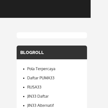
BLOGROLL
Pola Terpercaya
Daftar PUMA33
RUSA33
JIN33 Daftar
JIN33 Alternatif