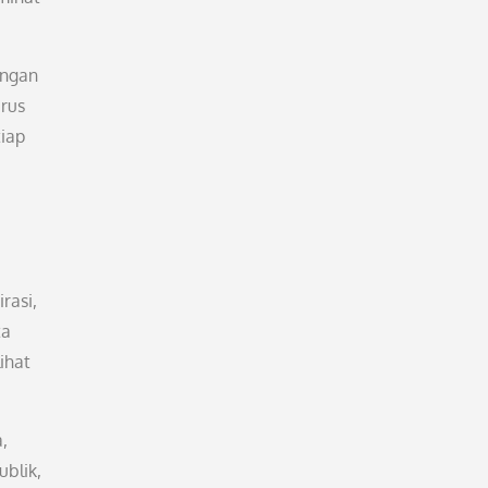
ungan
erus
tiap
rasi,
ta
ihat
,
ublik,