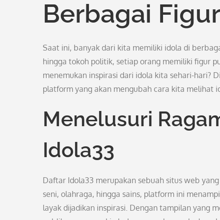
Berbagai Figur
Saat ini, banyak dari kita memiliki idola di berba
hingga tokoh politik, setiap orang memiliki figur 
menemukan inspirasi dari idola kita sehari-hari? D
platform yang akan mengubah cara kita melihat ido
Menelusuri Ragam 
Idola33
Daftar Idola33 merupakan sebuah situs web yang m
seni, olahraga, hingga sains, platform ini menamp
layak dijadikan inspirasi. Dengan tampilan yang 