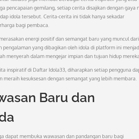
a pencapaian gemilang, setiap cerita disajikan dengan gaya n
idola tersebut. Cerita-cerita ini tidak hanya sekadar
rharga bagi pembaca.
 merasakan energi positif dan semangat baru yang muncul dari
dan pengalaman yang dibagikan oleh idola di platform ini menjad
nah menyerah dalam mengejar impian dan tujuan hidup mereka
a inspiratif di Daftar Idola33, diharapkan setiap pengguna da
 meraih kesuksesan dengan semangat yang lebih membara.
asan Baru dan
da
3 juga dapat membuka wawasan dan pandangan baru bagi