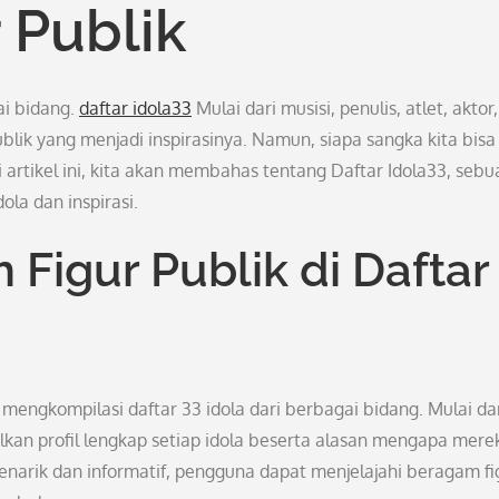
 Publik
gai bidang.
daftar idola33
Mulai dari musisi, penulis, atlet, aktor,
publik yang menjadi inspirasinya. Namun, siapa sangka kita bisa
i artikel ini, kita akan membahas tentang Daftar Idola33, sebu
la dan inspirasi.
Figur Publik di Daftar
engkompilasi daftar 33 idola dari berbagai bidang. Mulai da
ilkan profil lengkap setiap idola beserta alasan mengapa mere
menarik dan informatif, pengguna dapat menjelajahi beragam fi