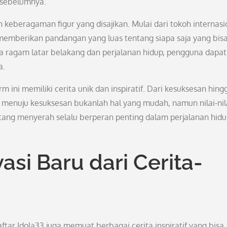
 sebelumnya.
h keberagaman figur yang disajikan. Mulai dari tokoh internasi
ni memberikan pandangan yang luas tentang siapa saja yang bis
ya ragam latar belakang dan perjalanan hidup, pengguna dapat
a.
orm ini memiliki cerita unik dan inspiratif. Dari kesuksesan hing
menuju kesuksesan bukanlah hal yang mudah, namun nilai-nil
ntang menyerah selalu berperan penting dalam perjalanan hid
i Baru dari Cerita-
aftar Idola33 juga memuat berbagai cerita inspiratif yang bisa