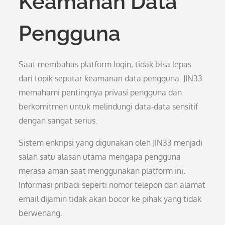
Keamanan Data
Pengguna
Saat membahas platform login, tidak bisa lepas
dari topik seputar keamanan data pengguna. JIN33
memahami pentingnya privasi pengguna dan
berkomitmen untuk melindungi data-data sensitif
dengan sangat serius.
Sistem enkripsi yang digunakan oleh JIN33 menjadi
salah satu alasan utama mengapa pengguna
merasa aman saat menggunakan platform ini.
Informasi pribadi seperti nomor telepon dan alamat
email dijamin tidak akan bocor ke pihak yang tidak
berwenang.