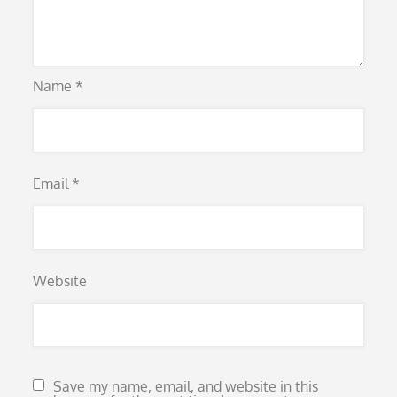
Name
*
Email
*
Website
Save my name, email, and website in this