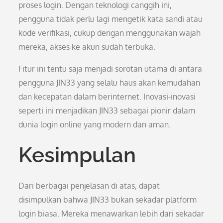
proses login. Dengan teknologi canggih ini,
pengguna tidak perlu lagi mengetik kata sandi atau
kode verifikasi, cukup dengan menggunakan wajah
mereka, akses ke akun sudah terbuka.
Fitur ini tentu saja menjadi sorotan utama di antara
pengguna JIN33 yang selalu haus akan kemudahan
dan kecepatan dalam berinternet. Inovasi-inovasi
seperti ini menjadikan JIN33 sebagai pionir dalam
dunia login online yang modern dan aman.
Kesimpulan
Dari berbagai penjelasan di atas, dapat
disimpulkan bahwa JIN33 bukan sekadar platform
login biasa. Mereka menawarkan lebih dari sekadar