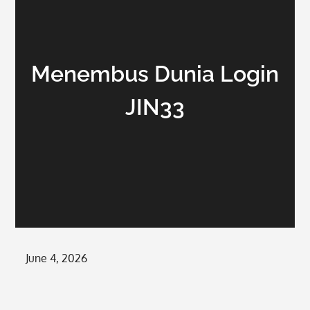
Menembus Dunia Login
JIN33
Posted
June 4, 2026
on