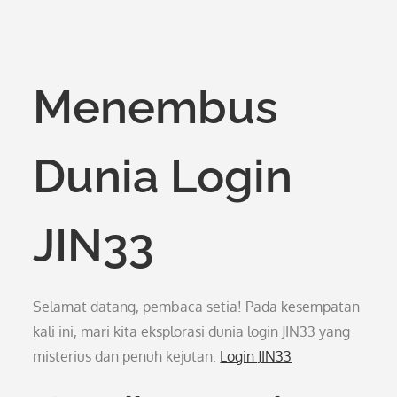
Menembus
Dunia Login
JIN33
Selamat datang, pembaca setia! Pada kesempatan
kali ini, mari kita eksplorasi dunia login JIN33 yang
misterius dan penuh kejutan.
Login JIN33