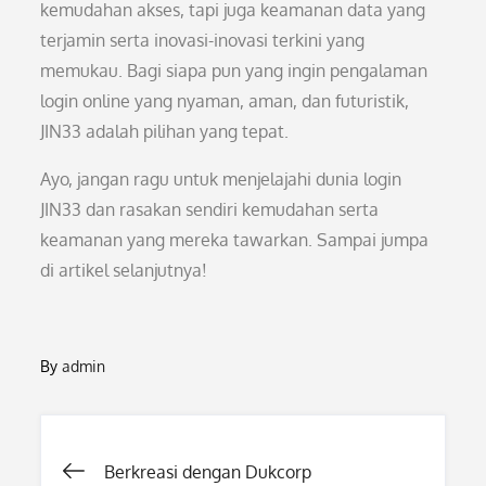
kemudahan akses, tapi juga keamanan data yang
terjamin serta inovasi-inovasi terkini yang
memukau. Bagi siapa pun yang ingin pengalaman
login online yang nyaman, aman, dan futuristik,
JIN33 adalah pilihan yang tepat.
Ayo, jangan ragu untuk menjelajahi dunia login
JIN33 dan rasakan sendiri kemudahan serta
keamanan yang mereka tawarkan. Sampai jumpa
di artikel selanjutnya!
By
admin
Post
Berkreasi dengan Dukcorp