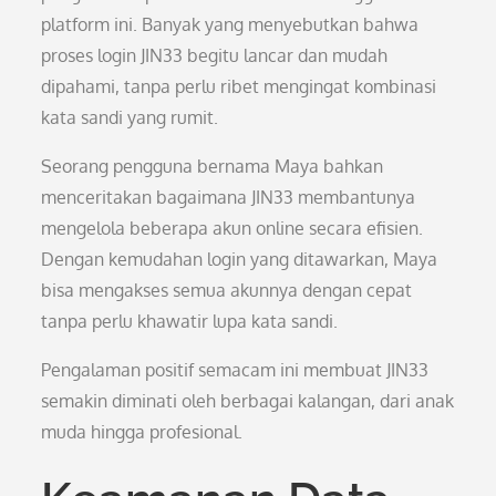
platform ini. Banyak yang menyebutkan bahwa
proses login JIN33 begitu lancar dan mudah
dipahami, tanpa perlu ribet mengingat kombinasi
kata sandi yang rumit.
Seorang pengguna bernama Maya bahkan
menceritakan bagaimana JIN33 membantunya
mengelola beberapa akun online secara efisien.
Dengan kemudahan login yang ditawarkan, Maya
bisa mengakses semua akunnya dengan cepat
tanpa perlu khawatir lupa kata sandi.
Pengalaman positif semacam ini membuat JIN33
semakin diminati oleh berbagai kalangan, dari anak
muda hingga profesional.