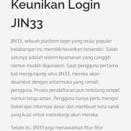
Keunikan Login
JIN33
JIN33, sebuah platform login yang mulai populer
belakangan ini, memiliki keunikan tersendiri. Salah
satunya adalah sistem keamanan yang canggih
namun mudah digunakan. Saat pengguna pertama
kali mengunjungi situs JIN33, mereka akan
disambut dengan antarmuka yang ramah
pengguna. Proses pendaftaran pun terbilang simpel
namun tetap aman. Pengguna hanya perlu mengisi
beberapa informasi dasar dan membuat kata sandi
yang kuat untuk melindungi akun mereka.
Selain itu, JIN33 juga menawarkan fitur-fitur