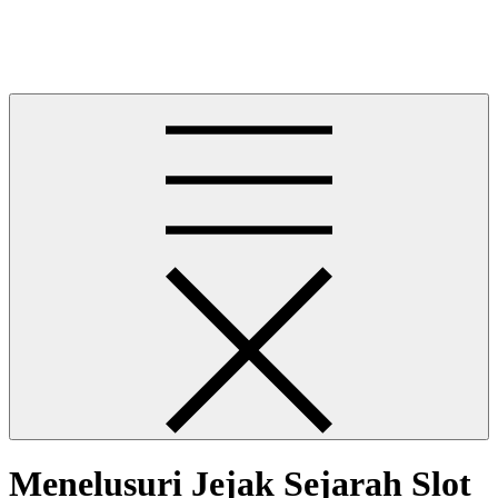
Skip
Berita Terkini Slot
to
Berita Terkini Slot
content
Menelusuri Jejak Sejarah Slot