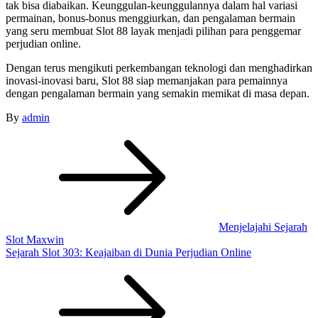
tak bisa diabaikan. Keunggulan-keunggulannya dalam hal variasi
permainan, bonus-bonus menggiurkan, dan pengalaman bermain
yang seru membuat Slot 88 layak menjadi pilihan para penggemar
perjudian online.
Dengan terus mengikuti perkembangan teknologi dan menghadirkan
inovasi-inovasi baru, Slot 88 siap memanjakan para pemainnya
dengan pengalaman bermain yang semakin memikat di masa depan.
By
admin
Post
navigation
Menjelajahi Sejarah
Slot Maxwin
Sejarah Slot 303: Keajaiban di Dunia Perjudian Online