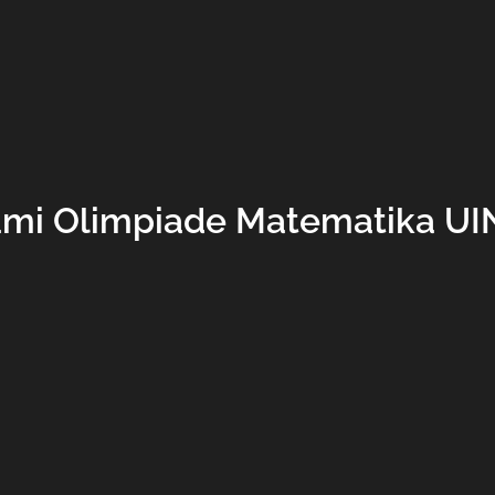
i Olimpiade Matematika UIN