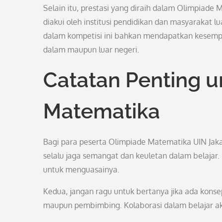
Selain itu, prestasi yang diraih dalam Olimpiad
diakui oleh institusi pendidikan dan masyarakat 
dalam kompetisi ini bahkan mendapatkan kesempat
dalam maupun luar negeri.
Catatan Penting u
Matematika
Bagi para peserta Olimpiade Matematika UIN Jaka
selalu jaga semangat dan keuletan dalam belaj
untuk menguasainya.
Kedua, jangan ragu untuk bertanya jika ada kons
maupun pembimbing. Kolaborasi dalam belajar 