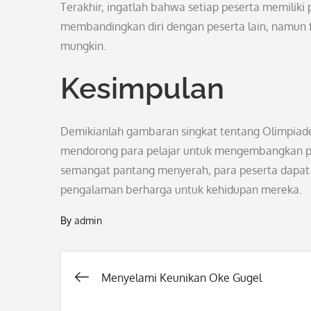
Terakhir, ingatlah bahwa setiap peserta memiliki
membandingkan diri dengan peserta lain, namun f
mungkin.
Kesimpulan
Demikianlah gambaran singkat tentang Olimpiade
mendorong para pelajar untuk mengembangkan pot
semangat pantang menyerah, para peserta dapat
pengalaman berharga untuk kehidupan mereka.
By
admin
Menyelami Keunikan Oke Gugel
Post