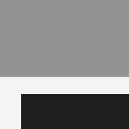
Skip
to
content