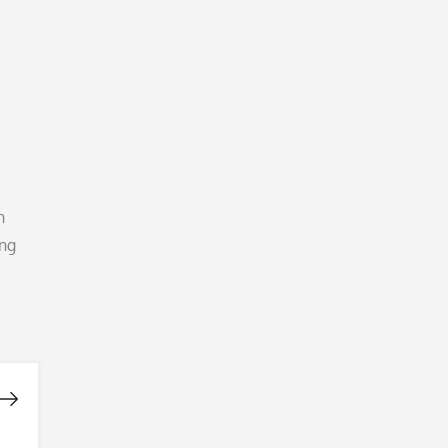
n
ang