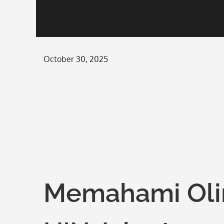
Posted
October 30, 2025
on
Memahami Oli