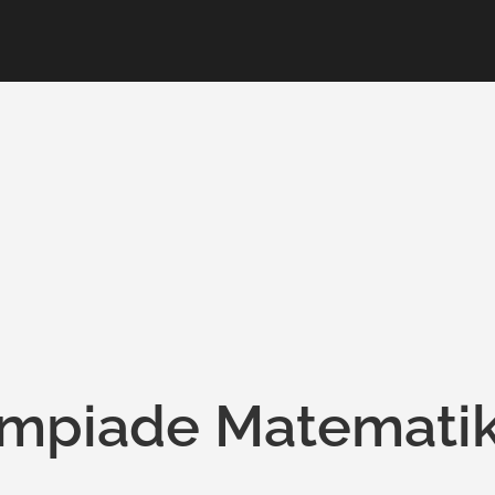
mpiade Matemati