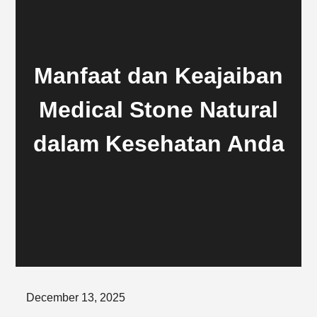
Manfaat dan Keajaiban
Medical Stone Natural
dalam Kesehatan Anda
Posted
December 13, 2025
on