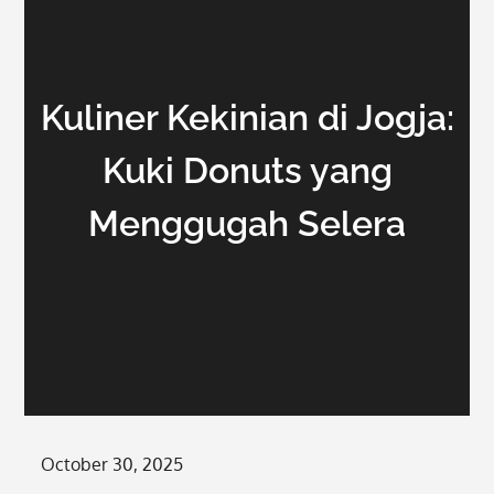
Kuliner Kekinian di Jogja:
Kuki Donuts yang
Menggugah Selera
Posted
October 30, 2025