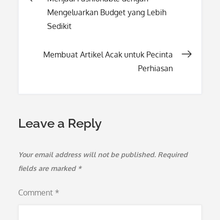
Mengeluarkan Budget yang Lebih
navigation
Sedikit
Membuat Artikel Acak untuk Pecinta
Perhiasan
Leave a Reply
Your email address will not be published.
Required
fields are marked
*
Comment
*