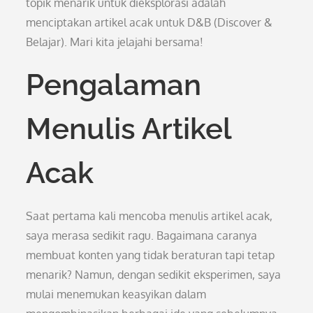
topik menarik untuk dieksplorasi adalah
menciptakan artikel acak untuk D&B (Discover &
Belajar). Mari kita jelajahi bersama!
Pengalaman
Menulis Artikel
Acak
Saat pertama kali mencoba menulis artikel acak,
saya merasa sedikit ragu. Bagaimana caranya
membuat konten yang tidak beraturan tapi tetap
menarik? Namun, dengan sedikit eksperimen, saya
mulai menemukan keasyikan dalam