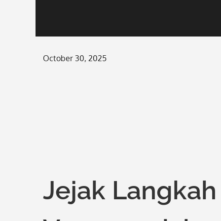
Posted
October 30, 2025
on
Jejak Langkah 