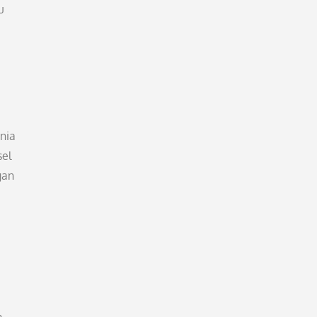
u
nia
sel
gan