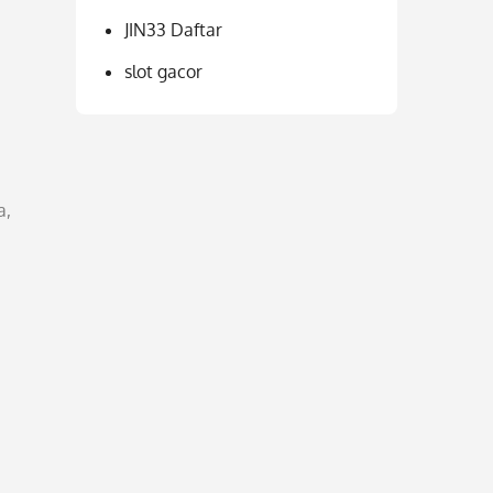
JIN33 Daftar
slot gacor
a,