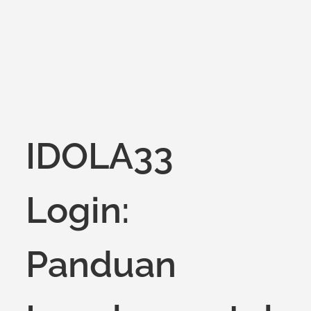
on
IDOLA33
Login:
Panduan