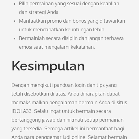
Pilih permainan yang sesuai dengan keahlian
dan strategi Anda.
Manfaatkan promo dan bonus yang ditawarkan
untuk mendapatkan keuntungan lebih.
Bermainlah secara disiplin dan jangan terbawa
emosi saat mengalami kekalahan.
Kesimpulan
Dengan mengikuti panduan login dan tips yang
telah disebutkan di atas, Anda diharapkan dapat
memaksimalkan pengalaman bermain Anda di situs
IDOLA33. Selalu ingat untuk bermain secara
bertanggung jawab dan nikmati setiap permainan
yang tersedia. Semoga artikel ini bermanfaat bagi
Anda para penggemar judi online. Selamat bermain