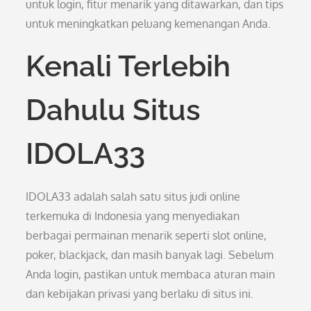
untuk login, fitur menarik yang ditawarkan, dan tips
untuk meningkatkan peluang kemenangan Anda.
Kenali Terlebih
Dahulu Situs
IDOLA33
IDOLA33 adalah salah satu situs judi online
terkemuka di Indonesia yang menyediakan
berbagai permainan menarik seperti slot online,
poker, blackjack, dan masih banyak lagi. Sebelum
Anda login, pastikan untuk membaca aturan main
dan kebijakan privasi yang berlaku di situs ini.