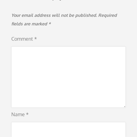
Your email address will not be published.
Required
fields are marked
*
Comment
*
Name
*