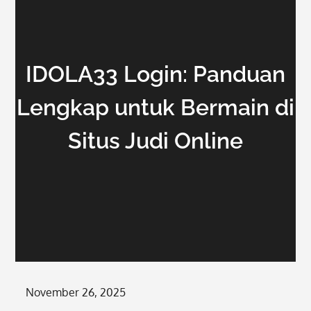
IDOLA33 Login: Panduan
Lengkap untuk Bermain di
Situs Judi Online
Posted
November 26, 2025