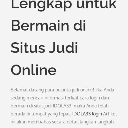
Lengkap untuk
Bermain di
Situs Judi
Online
Selamat datang para pecinta judi online! Jika Anda
sedang mencari informasi terkait cara login dan
bermain di situs judi IDOLA33, maka Anda telah
berada di tempat yang tepat.
IDOLA33 login
Artikel
ini akan membahas secara detail langkah-langkah