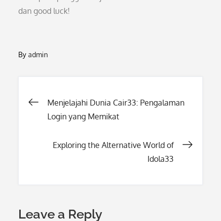
dan good luck!
By
admin
Post
Menjelajahi Dunia Cair33: Pengalaman
Login yang Memikat
navigation
Exploring the Alternative World of
Idola33
Leave a Reply