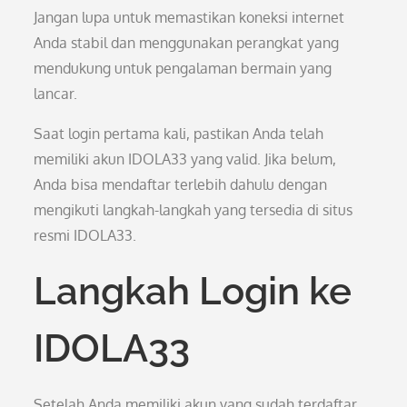
Jangan lupa untuk memastikan koneksi internet
Anda stabil dan menggunakan perangkat yang
mendukung untuk pengalaman bermain yang
lancar.
Saat login pertama kali, pastikan Anda telah
memiliki akun IDOLA33 yang valid. Jika belum,
Anda bisa mendaftar terlebih dahulu dengan
mengikuti langkah-langkah yang tersedia di situs
resmi IDOLA33.
Langkah Login ke
IDOLA33
Setelah Anda memiliki akun yang sudah terdaftar,