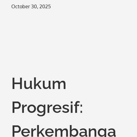
Posted
October 30, 2025
on
Hukum
Progresif:
Perkembanga