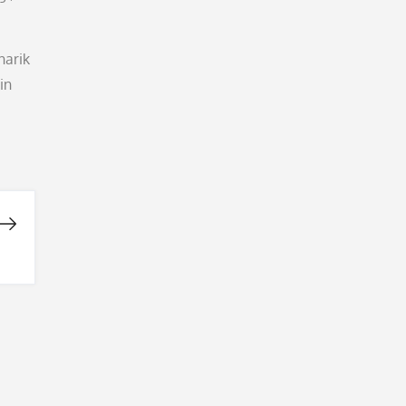
narik
in