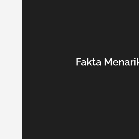
Fakta Menarik