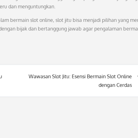
seru dan menguntungkan.
 bermain slot online, slot jitu bisa menjadi pilihan yang me
in dengan bijak dan bertanggung jawab agar pengalaman berma
u
Wawasan Slot Jitu: Esensi Bermain Slot Online
dengan Cerdas