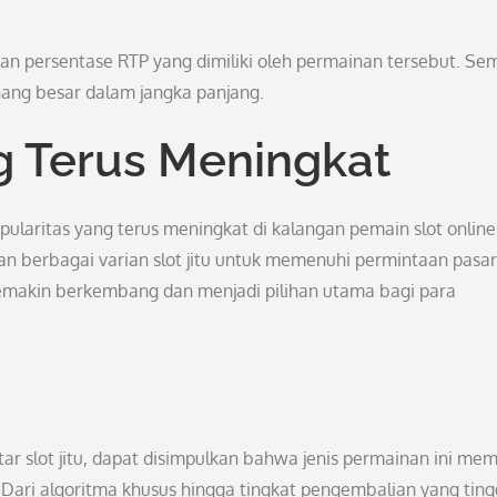
kan persentase RTP yang dimiliki oleh permainan tersebut. Se
nang besar dalam jangka panjang.
ng Terus Meningkat
 popularitas yang terus meningkat di kalangan pemain slot online
n berbagai varian slot jitu untuk memenuhi permintaan pasar
semakin berkembang dan menjadi pilihan utama bagi para
r slot jitu, dapat disimpulkan bahwa jenis permainan ini memi
e. Dari algoritma khusus hingga tingkat pengembalian yang ting