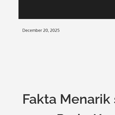
Posted
December 20, 2025
on
Fakta Menarik 