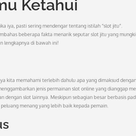
mu Ketahui
iya, pasti sering mendengar tentang istilah “slot jitu”.
membahas beberapa fakta menarik seputar slot jitu yang mungk
n lengkapnya di bawah ini!
nya kita memahami terlebih dahulu apa yang dimaksud dengan
uk menggambarkan jenis permainan slot online yang dianggap me
an dengan slot lainnya. Meskipun sebagian besar berbasis pa
an peluang menang yang lebih baik kepada pemain.
us