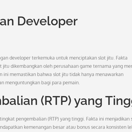
gan Developer
gan developer terkemuka untuk menciptakan slot jitu. Fakta
ot jitu dikembangkan oleh perusahaan game ternama yang mem
aan ini memastikan bahwa slot jitu tidak hanya menawarkan
 dan menguntungkan bagi para pemain.
balian (RTP) yang Ting
 tingkat pengembalian (RTP) yang tinggi. Fakta ini menjadikan 
mendapatkan kemenangan besar atau bonus secara konsisten le