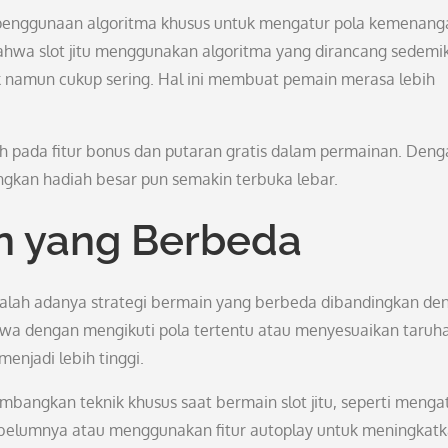
ah penggunaan algoritma khusus untuk mengatur pola kemenang
ahwa slot jitu menggunakan algoritma yang dirancang sedemi
namun cukup sering. Hal ini membuat pemain merasa lebih
uh pada fitur bonus dan putaran gratis dalam permainan. Deng
gkan hadiah besar pun semakin terbuka lebar.
in yang Berbeda
u adalah adanya strategi bermain yang berbeda dibandingkan de
wa dengan mengikuti pola tertentu atau menyesuaikan taruh
njadi lebih tinggi.
ngkan teknik khusus saat bermain slot jitu, seperti menga
belumnya atau menggunakan fitur autoplay untuk meningkat