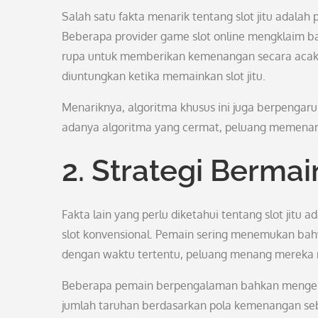
Salah satu fakta menarik tentang slot jitu adal
Beberapa provider game slot online mengklaim b
rupa untuk memberikan kemenangan secara acak 
diuntungkan ketika memainkan slot jitu.
Menariknya, algoritma khusus ini juga berpengar
adanya algoritma yang cermat, peluang memenan
2. Strategi Berma
Fakta lain yang perlu diketahui tentang slot jit
slot konvensional. Pemain sering menemukan bah
dengan waktu tertentu, peluang menang mereka me
Beberapa pemain berpengalaman bahkan mengemba
jumlah taruhan berdasarkan pola kemenangan se